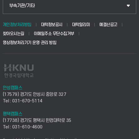
식물자원조경학부
공공정책대학원
웹메일
중앙도서관
부속기관/기타
동물생명융합학부
경영대학원
학사시스템(학부)
학생생활관(안성)
개인정보처리방침
대학정보공시
대학알리미
예결산공고
생명공학부
찾아오시는길
이메일주소 무단수집거부
교육대학원
학사시스템(전문학사 및 전공심화)
학생생활관(평택)
영상정보처리기기 운영·관리 방침
건설환경공학부
사이버캠퍼스(학부)
발전기금
사회안전시스템공학부
사이버캠퍼스(전문학사 및 전공심화)
산학협력단
식품생명화학공학부
시설바로처리서비스
취업지원센터
안성캠퍼스
(17579) 경기도 안성시 중앙로 327
컴퓨터응용수학부
연구실안전관리시스템
Tel : 031-670-5114
창업지원센터
ICT로봇기계공학부
평택캠퍼스
산학연구관리시스템
현장실습지원센터
(17738) 경기도 평택시 한경대학로 35
Tel : 031-610-4600
전자전기공학부
찾아오시는길(안성)
평생교육원