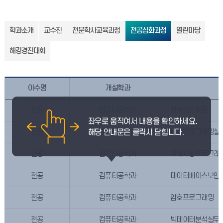
학과소개
교수진
전문학사교육과정
전공심화과정
열린마당
해킹경진대회
이수명
개설학과
전공
컴퓨터공학과
정보보호특론
전공
컴퓨터공학과
보안프로그래밍실
전공
컴퓨터공학과
객체지향프로그래
전공
컴퓨터공학과
데이터베이스보안
전공
컴퓨터공학과
암호프로그래밍
전공
컴퓨터공학과
빅데이터분석실무