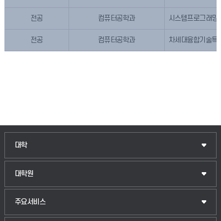
전공
컴퓨터공학과
시스템프로그래밍
전공
컴퓨터공학과
차세대융합기술특
인문융합공공인재학부
대학
법경영학부
일반대학원
대학원
웰니스산업융합학부
산업대학원
입학안내
주요서비스