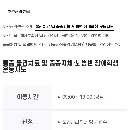
보건관리센터
보건관리센터 소개
물리치료 및 중증지체·뇌병변 장애학생 운동지도
보건교육
체성분측정 및 건강상담
금연클리닉 운영
감염병 예방
응급처치 및 협력병원 안내
자동심장충격기(AED) 사용법
건강정보 ON
통증 물리치료 및 중증지체·뇌병변 장애학생
운동지도
이용시간
09:00 ~ 18:00 (평일)
신청
보건관리센터 방문 접수