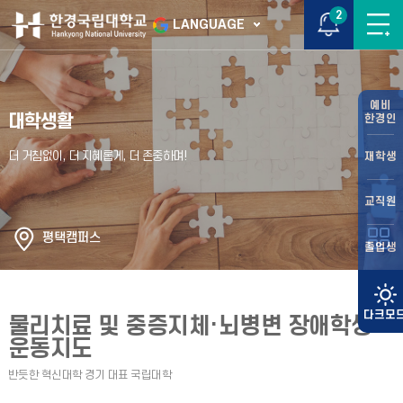
2
LANGUAGE
예비
대학생활
한경인
재학생
교직원
평택캠퍼스
졸업생
물리치료 및 중증지체·뇌병변 장애학생
운동지도