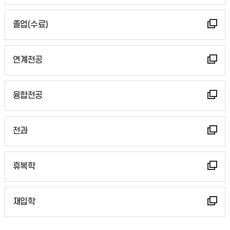
졸업(수료)
연계전공
융합전공
전과
휴복학
재입학