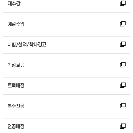
재수강
계절수업
시험/성적/학사경고
학점교류
트랙배정
복수전공
전공배정