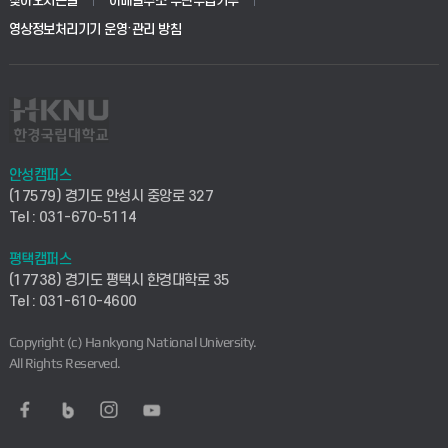
찾아오시는길
이메일주소 무단수집거부
교육대학원
학사시스템(전문학사 및 전공심화)
학생생활관(평택)
영상정보처리기기 운영·관리 방침
건설환경공학부
사이버캠퍼스(학부)
발전기금
사회안전시스템공학부
사이버캠퍼스(전문학사 및 전공심화)
산학협력단
식품생명화학공학부
시설바로처리서비스
취업지원센터
안성캠퍼스
(17579) 경기도 안성시 중앙로 327
컴퓨터응용수학부
연구실안전관리시스템
Tel : 031-670-5114
창업지원센터
ICT로봇기계공학부
평택캠퍼스
산학연구관리시스템
현장실습지원센터
(17738) 경기도 평택시 한경대학로 35
Tel : 031-610-4600
전자전기공학부
찾아오시는길(안성)
평생교육원
Copyright (c) Hankyong National University.
디자인건축융합학부
All Rights Reserved.
찾아오시는길(평택)
정보전산원
AI융합학부
통학버스안내(안성)
UD메이커스페이스