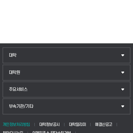
인문융합공공인재학부
대학
법경영학부
일반대학원
대학원
웰니스산업융합학부
산업대학원
입학안내
주요서비스
식물자원조경학부
공공정책대학원
웹메일
중앙도서관
부속기관/기타
동물생명융합학부
경영대학원
학사시스템(학부)
학생생활관(안성)
개인정보처리방침
대학정보공시
대학알리미
예결산공고
생명공학부