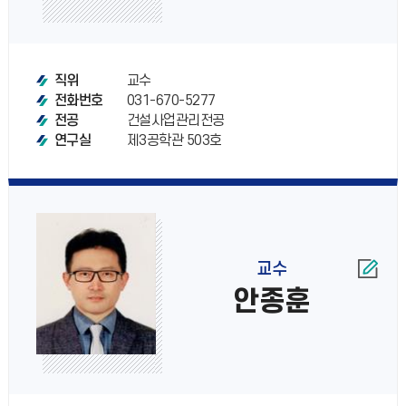
교수
직위
031-670-5277
전화번호
건설사업관리전공
전공
제3공학관 503호
연구실
교수
안종훈