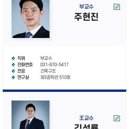
부교수
주현진
부교수
직위
031-670-5417
전화번호
건축구조
전공
제3공학관 510호
연구실
조교수
김성룡