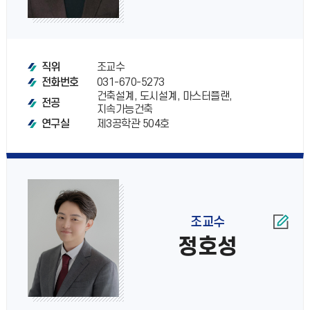
조교수
직위
031-670-5273
전화번호
건축설계, 도시설계, 마스터플랜,
전공
지속가능건축
제3공학관 504호
연구실
조교수
정호성