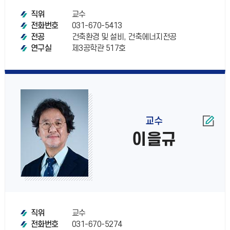
교수
직위
031-670-5413
전화번호
건축환경 및 설비, 건축에너지전공
전공
제3공학관 517호
연구실
교수
이을규
교수
직위
031-670-5274
전화번호