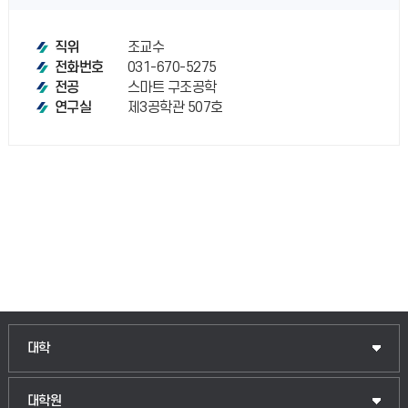
조교수
직위
031-670-5275
전화번호
스마트 구조공학
전공
제3공학관 507호
연구실
인문융합공공인재학부
대학
법경영학부
일반대학원
대학원