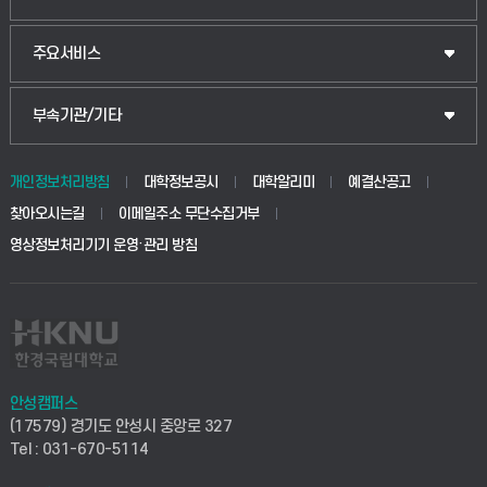
웰니스산업융합학부
산업대학원
입학안내
주요서비스
식물자원조경학부
공공정책대학원
웹메일
중앙도서관
부속기관/기타
동물생명융합학부
경영대학원
학사시스템(학부)
학생생활관(안성)
개인정보처리방침
대학정보공시
대학알리미
예결산공고
생명공학부
찾아오시는길
이메일주소 무단수집거부
교육대학원
학사시스템(전문학사 및 전공심화)
학생생활관(평택)
영상정보처리기기 운영·관리 방침
건설환경공학부
사이버캠퍼스(학부)
발전기금
사회안전시스템공학부
사이버캠퍼스(전문학사 및 전공심화)
산학협력단
식품생명화학공학부
시설바로처리서비스
취업지원센터
안성캠퍼스
(17579) 경기도 안성시 중앙로 327
컴퓨터응용수학부
연구실안전관리시스템
Tel : 031-670-5114
창업지원센터