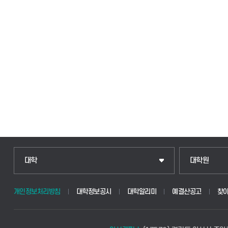
인문융합공공인재학부
일반대학원
대학
대학원
법경영학부
산업대학원
개인정보처리방침
대학정보공시
대학알리미
예결산공고
찾
웰니스산업융합학부
공공정책대학