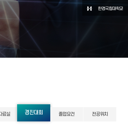
한경국립대학교
경진대회
자료실
졸업요건
전공위치