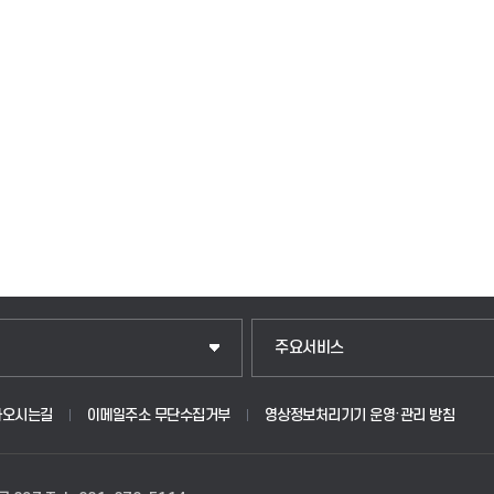
입학안내
주요서비스
웹메일
아오시는길
이메일주소 무단수집거부
영상정보처리기기 운영·관리 방침
원
학사시스템(학부)