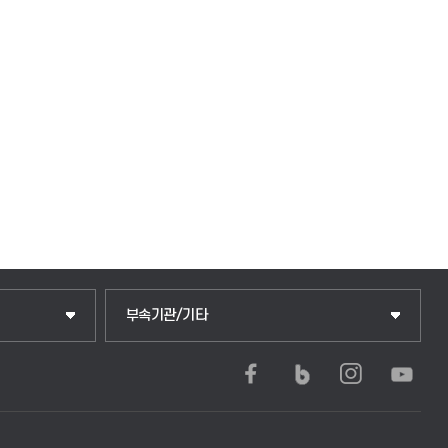
중앙도서관
부속기관/기타
학생생활관(안성)
학생생활관(평택)