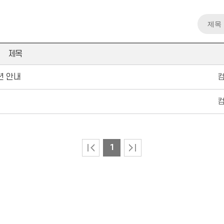
제목
션 안내
1