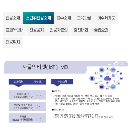
전공소개
소단위전공소개
교수소개
교육과정
이수체계도
교과목안내
전공공지
전공자료실
경진대회
졸업요건
전공위치