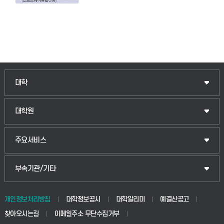
인문융합공공인재학부
대학
법경영학부
일반대학원
대학원
웰니스산업융합학부
산업대학원
입학안내
주요서비스
식물자원조경학부
공공정책대학원
웹메일
중앙도서관
부속기관/기타
동물생명융합학부
경영대학원
학사시스템(학부)
학생생활관(안성)
개인정보처리방침
대학정보공시
대학알리미
예결산공고
생명공학부
찾아오시는길
이메일주소 무단수집거부
교육대학원
학사시스템(전문학사 및 전공심화)
학생생활관(평택)