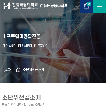
2
컴퓨터응용수학부
소프트웨어융합전공
소단위전공소개
소단위전공소개