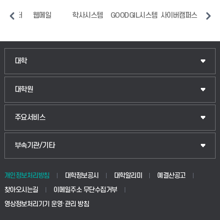
지원센터
웹메일
학사시스템
GOODGIL시스템
사이버캠퍼스
중
인문융합공공인재학부
대학
법경영학부
일반대학원
대학원
웰니스산업융합학부
산업대학원
입학안내
주요서비스
식물자원조경학부
공공정책대학원
웹메일
중앙도서관
부속기관/기타
동물생명융합학부
경영대학원
학사시스템(학부)
학생생활관(안성)
개인정보처리방침
대학정보공시
대학알리미
예결산공고
생명공학부
찾아오시는길
이메일주소 무단수집거부
교육대학원
학사시스템(전문학사 및 전공심화)
학생생활관(평택)
영상정보처리기기 운영·관리 방침
건설환경공학부
사이버캠퍼스(학부)