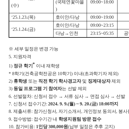
(
국제연꽃마을
09:00~18:00
(
수
)
)
‘25.1.23.(
목
)
호이안
/
다낭
09:00~19:00
호이안
/
다낭
09:00~23:15
‘25.1.24.(
금
)
다낭
→
인천
23:15~05:35
공
※
세부 일정은 변경 가능
5.
지원자격
*
1)
정규 학기
이내 재학생
* 8
학기
(
건축공학전공은
10
학기
)
이내
(
초과학기자 제외
)
2)
휴학생
또는
직전 학기 학사경고자
및
징계대상자
제외
3)
동일 프로그램 기 참여자
는 선발 제외
6.
선발절차
:
신청서 접수
→
서류 심사
→
면접 심사
→
선발
7.
신청서 접수기간
:
2024. 9. 9.(
월
) ~ 9. 20.(
금
) 18:00
까지
8.
제출서류
:
참가신청서
,
자기소개서
,
개인정보 동의서
,
봉사
9.
접수방법
:
접수기간 내
학생지원팀 방문 접수
10.
참가비용
:
1
인당
300,000
원
(
납부 일정은 추후 고지
)