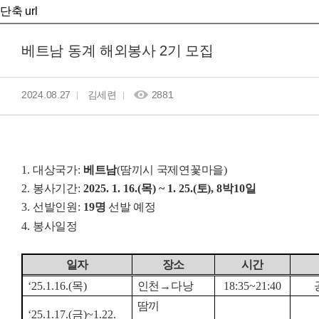
단축 url
베트남 동계 해외봉사 2기 모집
2024.08.27
김세련
2881
1.
대상국가
:
베트남
(
땀끼시 국제연꽃마을
)
2.
봉사기간
:
2025. 1. 16.(
목
) ~ 1. 25.(
토
), 8
박
10
일
3.
선발인원
:
19
명
선발 예정
4.
봉사일정
일자
장소
시간
‘25.1.16.(
목
)
인천
→
다낭
18:35~21:40
땀끼
‘25.1.17.(
금
)~1.22.