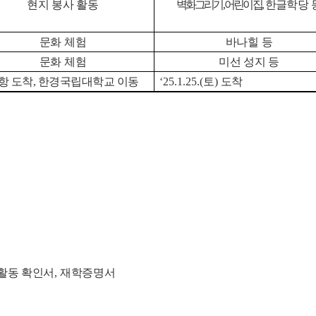
현지 봉사 활동
벽화그리기
,
어린이집
,
한글학당 
문화 체험
바나힐 등
문화 체험
미선 성지 등
항 도착
,
한경국립대학교 이동
‘25.1.25.(
토
)
도착
활동 확인서
,
재학증명서