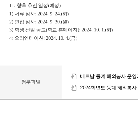
11.
향후 추진 일정
(
예정
)
1)
서류 심사
: 2024. 9. 24.(
화
)
2)
면접 심사
: 2024. 9. 30.(
월
)
3)
학생 선발 공고
(
학교 홈페이지
): 2024. 10. 1.(
화
)
4)
오리엔테이션
: 2024. 10. 4.(
금
)
베트남 동계 해외봉사 운영계
첨부파일
2024학년도 동계 해외봉사 