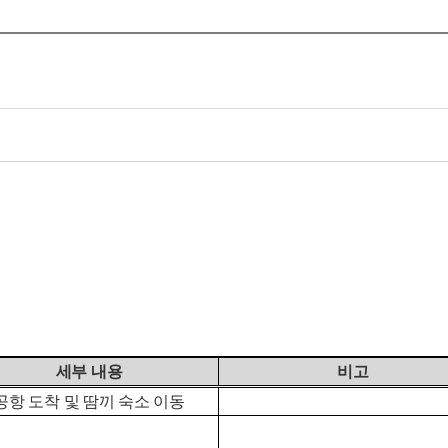
세부 내용
비고
공항 도착 및 땀끼 숙소 이동