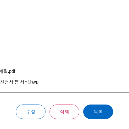
획.pdf
신청서 등 서식.hwp
수정
삭제