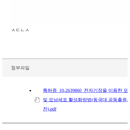
ㅅㄷㄴㅅ
첨부파일
특허증_10-2639860_전자기장을 이용한 
및 모낭세포 활성화방법(동국대 공동출원,
찬).pdf