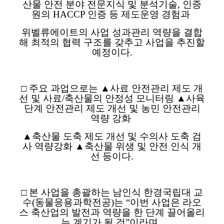
산물 안전 분야 전문지식 및 분석기술
,
인증
원의
HACCP
인증 등 제도운영 경험과
위벨류에이트의 사업 성과관리 역량을 결합
해 최적의 협력 구조를 갖추고 사업을 추진할
예정이다
.
□
주요 과업으로는
▲
사료 안전관리 제도 개
선 및 사료
/
축산물의 안정성 모니터링
▲
사육
단계 안전관리 제도 개선 및 농민 안전관리
역량 강화
▲
축산물 도축 제도 개선 및 수의사 도축 검
사 역량강화
▲
축산물 위생 및 안전 인식 개
선 등이다
.
□
본 사업을 총괄하는 남인식 한경국립대 교
수
(
동물응용과학전공
)
는
“
이번 사업은 라오
스 축산업의 발전과 역량을 한 단계 끌어올리
는 계기가 될 것
”
이라며
,