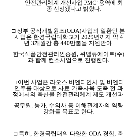
안전관리체계 개선사업
PMC’
용역에 최
종 선정됐다고 밝혔다
.
□
정부 공적개발원조
(ODA)
사업의 일환인 본
사업은 한경국립대학교가
2029
년까지 약
4
년
3
개월간 총
440
만불을 지원받아
한국식품안전관리인증원
,
위벨류에이트
(
주
)
과 함께 컨소시엄으로 진행한다
.
□
이번 사업은 라오스 비엔티안시 및 비엔티
안주를 대상으로 사료
-
가축사육
-
도축 전 과
정에서의 축산물 안전관리체계 제도 개선과
공무원
,
농가
,
수의사 등 이해관계자의 역량
강화를 목표로 한다
.
□
특히
,
한경국립대의 다양한
ODA
경험
,
축