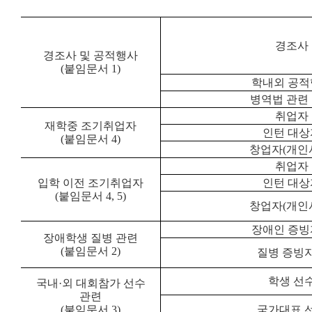
경조사
경조사 및 공적행사
(붙임문서 1)
학내외 공적
병역법 관련
취업자
재학중 조기취업자
인턴 대상
(붙임문서 4)
창업자
(
개인
취업자
입학 이전 조기취업자
인턴 대상
(붙임문서 4, 5)
창업자
(
개인
장애인 증빙
장애학생 질병 관련
(붙임문서 2)
질병 증빙
학생 선
국내
·
외 대회참가 선수
관련
(붙임문서 3)
국가대표 