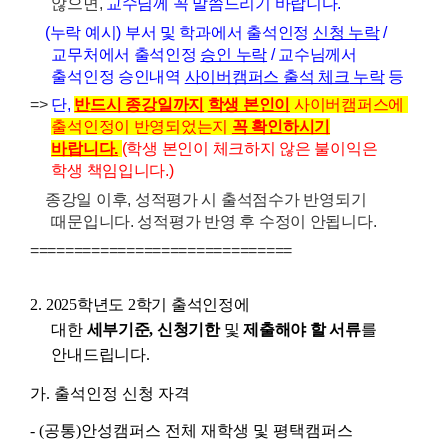
않으면,
교수님께 꼭 말씀드리기 바랍니다.
(누락 예시) 부서 및 학과에서 출석인정
신청 누락
/
교무처에서 출석인정
승인 누락
/ 교수님께서
출석인정 승인내역
사이버캠퍼스 출석 체크
누락
등
=
>
단,
반드시 종강일까지
학생 본인이
사이버캠퍼스에
출석인정이 반영되었는지
꼭 확인하시기
바랍니다.
(학생 본인이 체크하지 않은 불이익은
학생 책임입니다.)
종강일 이후, 성적평가 시 출석점수가 반영되기
때문입니다. 성적평가 반영 후 수정이 안됩니다.
==============================
2.
2025
학년도 2
학기 출석인정에
대한
세부기준
,
신청기한
및
제출해야 할 서류
를
안내드립니다
.
가. 출석인정 신청 자격
- (공통)안성캠퍼스 전체 재학생 및 평택캠퍼스