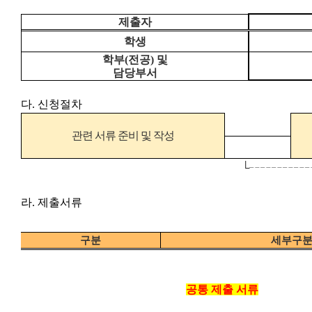
제출자
학생
학부
(
전공
)
및
담당부서
다
.
신청절차
관련 서류 준비 및 작성
└╌╌╌╌╌
라
.
제출서류
구분
세부구
공통 제출 서류