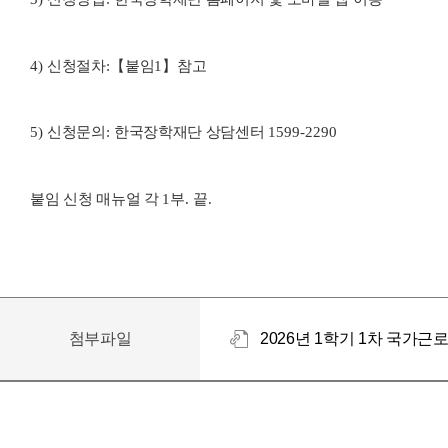
4)
신청절차
:
【
붙임
1
】
참고
5)
신청문의
:
한국장학재단 상담센터
1599-2290
붙임 신청 매뉴얼 각
1
부
.
끝
.
첨부파일
2026년 1학기 1차 국가근