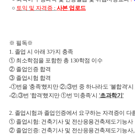
○
토
익 및 자격증 :
사본 업로드
※ 필독※
1. 졸업 시 아래 3가지 충족
① 최소학점을 포함한 총 130학점 이수
② 졸업인증 합격
③ 졸업시험 합격
-①번을 '충족'했지만 ②,③번 중 하나라도 '불합격'시
-②,③번 '
합
격'
했
지만 ①번 '미
충
족'
시
'초과학기'
2. 졸업시험과 졸업인증에서 요구하는 자격증이 다
① 졸업시험: 건축기사 및 전산응용건축제도기능사
② 졸업인증: 건축기사 및 전산응용건축제도기능사, 