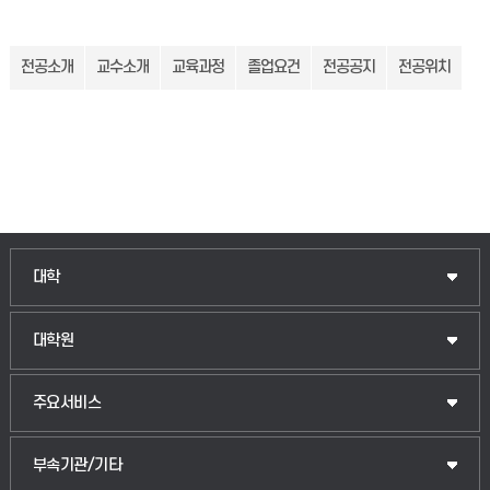
전공소개
교수소개
교육과정
졸업요건
전공공지
전공위치
인문융합공공인재학부
대학
법경영학부
일반대학원
대학원
웰니스산업융합학부
산업대학원
입학안내
주요서비스
식물자원조경학부
공공정책대학원
웹메일
중앙도서관
부속기관/기타