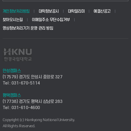
동물생명융합학부
경영대학원
학사시스템(학부)
학생생활관(안성)
개인정보처리방침
대학정보공시
대학알리미
예결산공고
생명공학부
찾아오시는길
이메일주소 무단수집거부
교육대학원
학사시스템(전문학사 및 전공심화)
학생생활관(평택)
영상정보처리기기 운영·관리 방침
건설환경공학부
사이버캠퍼스(학부)
발전기금
사회안전시스템공학부
사이버캠퍼스(전문학사 및 전공심화)
산학협력단
식품생명화학공학부
시설바로처리서비스
취업지원센터
안성캠퍼스
(17579) 경기도 안성시 중앙로 327
컴퓨터응용수학부
연구실안전관리시스템
Tel : 031-670-5114
창업지원센터
ICT로봇기계공학부
평택캠퍼스
산학연구관리시스템
현장실습지원센터
(17738) 경기도 평택시 삼남로 283
Tel : 031-610-4600
전자전기공학부
찾아오시는길(안성)
평생교육원
Copyright (c) Hankyong National University.
디자인건축융합학부
All Rights Reserved.
찾아오시는길(평택)
정보전산원