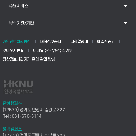
웰니스산업융합학부
산업대학원
입학안내
주요서비스
식물자원조경학부
공공정책대학원
웹메일
중앙도서관
부속기관/기타
동물생명융합학부
경영대학원
학사시스템(학부)
학생생활관(안성)
개인정보처리방침
대학정보공시
대학알리미
예결산공고
생명공학부
찾아오시는길
이메일주소 무단수집거부
교육대학원
학사시스템(전문학사 및 전공심화)
학생생활관(평택)
영상정보처리기기 운영·관리 방침
건설환경공학부
사이버캠퍼스(학부)
발전기금
사회안전시스템공학부
사이버캠퍼스(전문학사 및 전공심화)
산학협력단
식품생명화학공학부
시설바로처리서비스
취업지원센터
안성캠퍼스
(17579) 경기도 안성시 중앙로 327
컴퓨터응용수학부
연구실안전관리시스템
Tel : 031-670-5114
창업지원센터
ICT로봇기계공학부
평택캠퍼스
산학연구관리시스템
현장실습지원센터
(17738) 경기도 평택시 삼남로 283