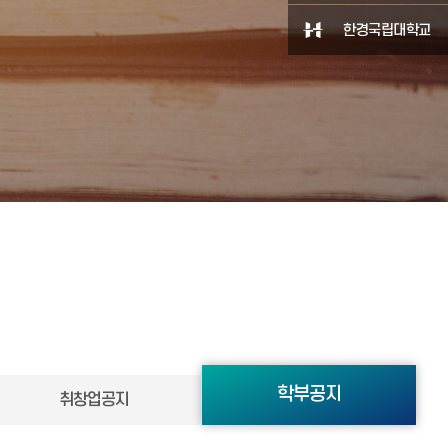
한경국립대학교
학부공지
취창업공지