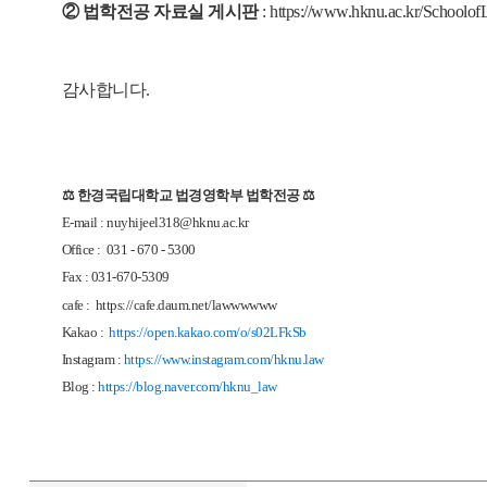
② 법학
전공 자료실 게시판
:
https://www.hknu.ac.kr/Schoolo
감사합니다.
⚖ 한경국립대학교 법경영학부 법학전공 ⚖
E-mail : nuyhijeel318@hknu.ac.kr
Office : 031 - 670 - 5300
Fax : 031-670-5309
cafe :
https://cafe.daum.net/lawwwwww
Kakao :
https://open.kakao.com/o/s02LFkSb
Instagram :
https://www.instagram.com/hknu.law
Blog :
https://blog.naver.com/hknu_law