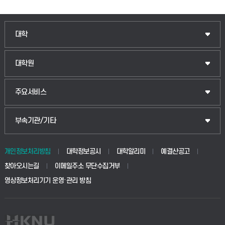
인문융합공공인재학부
대학
법경영학부
일반대학원
대학원
웰니스산업융합학부
산업대학원
입학안내
주요서비스
식물자원조경학부
공공정책대학원
웹메일
중앙도서관
부속기관/기타
동물생명융합학부
경영대학원
학사시스템(학부)
학생생활관(안성)
개인정보처리방침
대학정보공시
대학알리미
예결산공고
생명공학부
찾아오시는길
이메일주소 무단수집거부
교육대학원
학사시스템(전문학사 및 전공심화)
학생생활관(평택)
영상정보처리기기 운영·관리 방침
건설환경공학부
사이버캠퍼스(학부)
발전기금
사회안전시스템공학부
사이버캠퍼스(전문학사 및 전공심화)
산학협력단